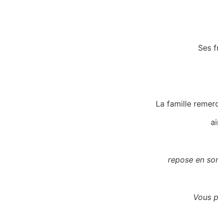
Ses f
La famille remer
a
repose en so
Vous p