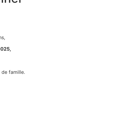
ns,
2025
,
 de famille.