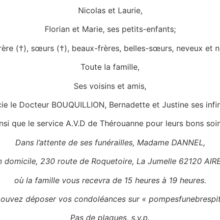
Nicolas et Laurie,
Florian et Marie, ses petits-enfants;
rère (†), sœurs (†), beaux-frères, belles-sœurs, neveux et n
Toute la famille,
Ses voisins et amis,
cie le Docteur BOUQUILLION, Bernadette et Justine ses inf
insi que le service A.V.D de Thérouanne pour leurs bons soin
Dans l’attente de ses funérailles, Madame DANNEL,
n domicile, 230 route de Roquetoire, La Jumelle 62120 AIR
où la famille vous recevra de 15 heures à 19 heures.
ouvez déposer vos condoléances sur « pompesfunebrespiti
Pas de plaques, s.v.p.