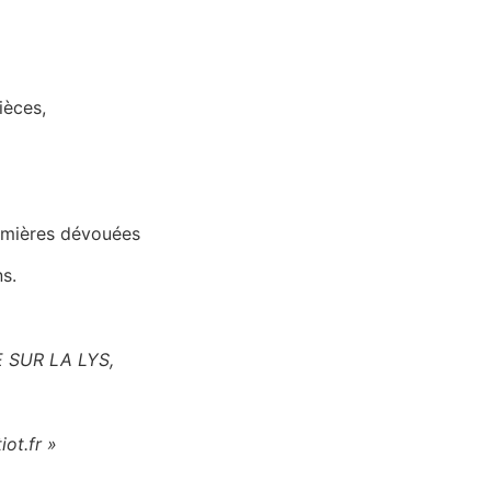
ièces,
irmières dévouées
s.
E SUR LA LYS,
ot.fr »